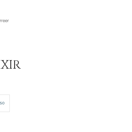
rreer
XIR
iso