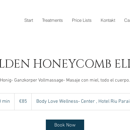
Start
Treatments
Price Lists
Kontakt
Ca
LDEN HONEYCOMB ELI
Honig- Ganzkorper Vollmassage- Masaje con miel, todo el cuerpo.
85
euros
0 min
5
€85
Body Love Wellness- Center , Hotel Riu Para
0
m
i
Book Now