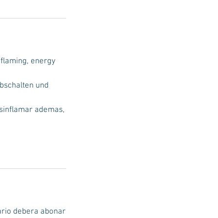
nflaming, energy
bschalten und
desinflamar ademas,
ario debera abonar